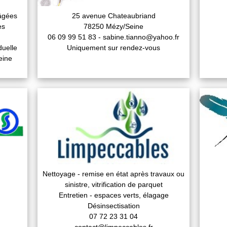
âgées
25 avenue Chateaubriand
es
78250 Mézy/Seine
06 09 99 51 83 - sabine.tianno@yahoo.fr
duelle
Uniquement sur rendez-vous
eine
Nettoyage - remise en état après travaux ou
sinistre, vitrification de parquet
Entretien - espaces verts, élagage
Désinsectisation
07 72 23 31 04