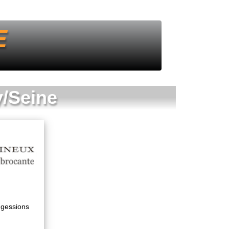
E
/Seine
ggessions