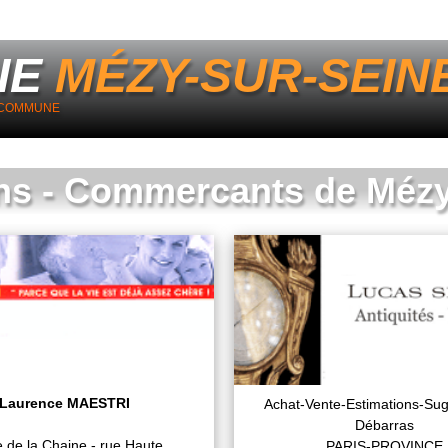
IE
MÉZY-SUR-SEIN
A COMMUNE
ns - Commercants de Mézy
Laurence MAESTRI
Achat-Vente-Estimations-Su
Débarras
e de la Chaine - rue Haute
PARIS-PROVINCE